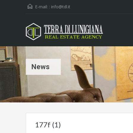
E-mail: :
info@tdl.it
News
177f (1)