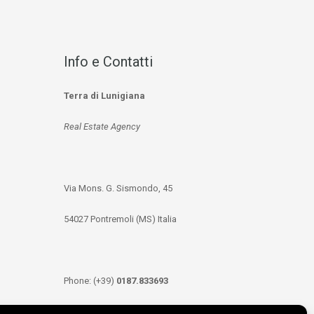
Info e Contatti
Terra di Lunigiana
Real Estate Agency
Via Mons. G. Sismondo, 45
54027 Pontremoli (MS) Italia
Phone: (+39)
0187.833693
Mobile: (+39)
349.3489333