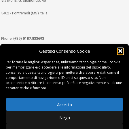
Via Mons. G. Sismondo, 45
54027 Pontremoli (MS) Italia
Phone: (+39)
0187.833693
Gestisci Consenso Cookie
Mobile: (+39)
349.3489333
Per fornire le migliori esperienze, utilizziamo tecnologie come i cookie
per memorizzare e/o accedere alle informazioni del dispositivo. Il
consenso a queste tecnologie ci permetterà di elaborare dati come il
Email:
info@tdl.it
comportamento di navigazione o ID unici su questo sito. Non
acconsentire o ritirare il consenso può influire negativamente su alcune
caratteristiche e funzioni.
Accetta
Terra di Lunigiana © di Filippi William - P.Iva 01374450458
Nega
Privacy Policy
|
Cookie Policy
| project by
fantanet srl
|