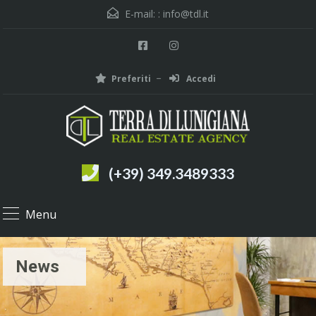
E-mail: :
info@tdl.it
Preferiti
Accedi
(+39) 349.3489333
Menu
News