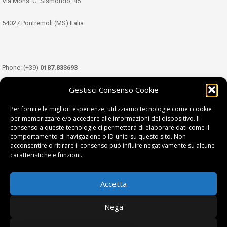
Via Mons. G. Sismondo, 45
54027 Pontremoli (MS) Italia
Phone: (+39)
0187.833693
Gestisci Consenso Cookie
Mobile: (+39)
349.3489333
Per fornire le migliori esperienze, utilizziamo tecnologie come i cookie
per memorizzare e/o accedere alle informazioni del dispositivo. Il
consenso a queste tecnologie ci permetterà di elaborare dati come il
Email:
info@tdl.it
comportamento di navigazione o ID unici su questo sito. Non
acconsentire o ritirare il consenso può influire negativamente su alcune
caratteristiche e funzioni.
Accetta
Terra di Lunigiana © di Filippi William - P.Iva 01374450458
Nega
Privacy Policy
|
Cookie Policy
| project by
fantanet srl
|