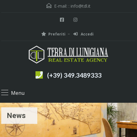
E-mail: :
info@tdl.it
Preferiti
Accedi
(+39) 349.3489333
Menu
News