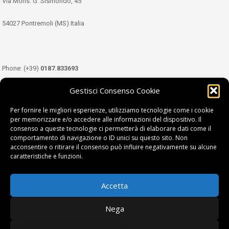
Via Mons. G. Sismondo, 45
54027 Pontremoli (MS) Italia
Phone: (+39)
0187.833693
Gestisci Consenso Cookie
Mobile: (+39)
349.3489333
Per fornire le migliori esperienze, utilizziamo tecnologie come i cookie
per memorizzare e/o accedere alle informazioni del dispositivo. Il
consenso a queste tecnologie ci permetterà di elaborare dati come il
Email:
info@tdl.it
comportamento di navigazione o ID unici su questo sito. Non
acconsentire o ritirare il consenso può influire negativamente su alcune
caratteristiche e funzioni.
Accetta
Terra di Lunigiana © di Filippi William - P.Iva 01374450458
Nega
Privacy Policy
|
Cookie Policy
| project by
fantanet srl
|