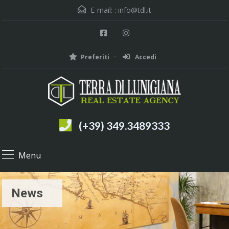
E-mail: :
info@tdl.it
Preferiti
Accedi
(+39) 349.3489333
Menu
News