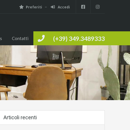
Preferiti
Accedi
(+39) 349.3489333
s
Contatti
Articoli recenti