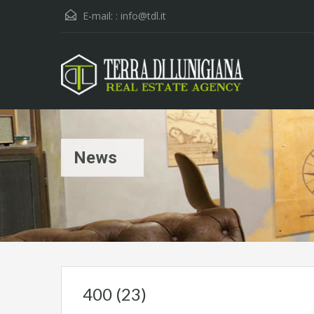
E-mail: :
info@tdl.it
News
400 (23)