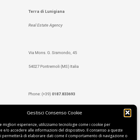
Terra di Lunigiana
Real Estate Agency
Via Mons. G. Sismondo, 45
54027 Pontremoli (MS) Italia
Phone: (+39)
0187.833693
Mobile: (+39)
349.3489333
Gestisci Consenso Cookie
le migliori esperienze, utilizziamo tecnologie come i cookie per
 e/o accedere alle informazioni del dispositivo. Il consenso a queste
Email:
info@tdl.it
ci permetterà di elaborare dati come il comportamento di navigazione o