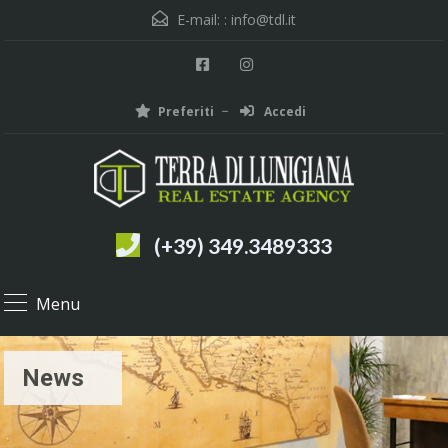
E-mail: :
info@tdl.it
Preferiti
Accedi
(+39) 349.3489333
Menu
News