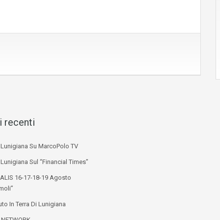
i recenti
i Lunigiana Su MarcoPolo TV
 Lunigiana Sul “Financial Times”
ALIS 16-17-18-19 Agosto
moli”
to In Terra Di Lunigiana
L NETWORK