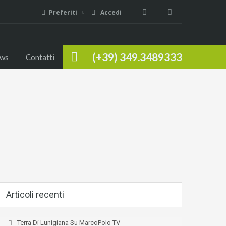
Preferiti
Accedi
(+39) 349.3489333
ws
Contatti
Articoli recenti
Terra Di Lunigiana Su MarcoPolo TV