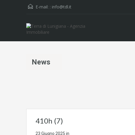
E-mail: :
info@tdl.it
News
410h (7)
23 Giugno 2025
in