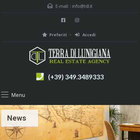
E-mail: :
info@tdl.it
Preferiti
Accedi
(+39) 349.3489333
Menu
News