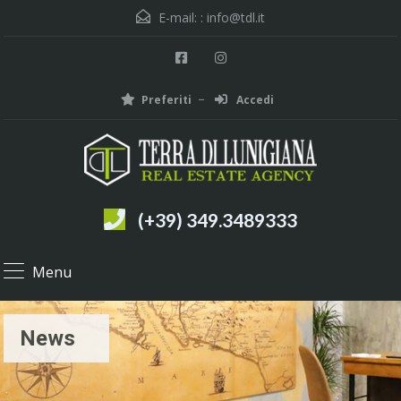
E-mail: :
info@tdl.it
Preferiti
Accedi
(+39) 349.3489333
Menu
News