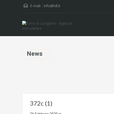
E-mail: :
info@tdl.it
News
372c (1)