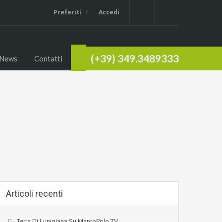
Preferiti
Accedi
(+39) 349.3489333
News
Contatti
Articoli recenti
Terra Di Lunigiana Su MarcoPolo TV