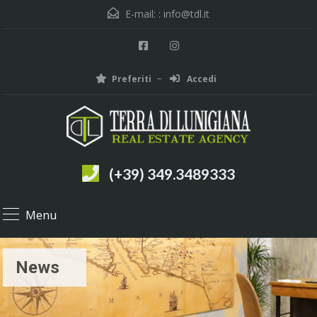
E-mail: :
info@tdl.it
Preferiti
Accedi
(+39) 349.3489333
Menu
News