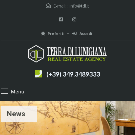
E-mail: :
info@tdl.it
Preferiti
Accedi
(+39) 349.3489333
Menu
News