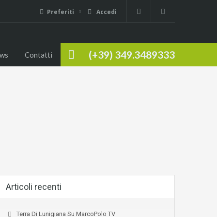
Preferiti
Accedi
(+39) 349.3489333
ws
Contatti
Articoli recenti
Terra Di Lunigiana Su MarcoPolo TV