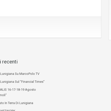
i recenti
i Lunigiana Su MarcoPolo TV
 Lunigiana Sul “Financial Times”
ALIS 16-17-18-19 Agosto
moli”
to In Terra Di Lunigiana
L NETWORK