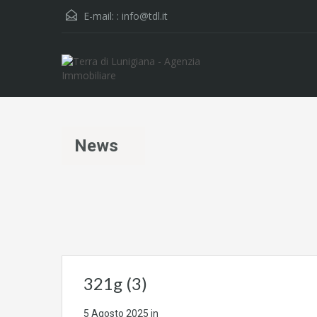
E-mail: :
info@tdl.it
News
321g (3)
5 Agosto 2025
in