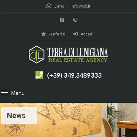
E-mail: :
info@tdl.it
Preferiti
Accedi
(+39) 349.3489333
Menu
News