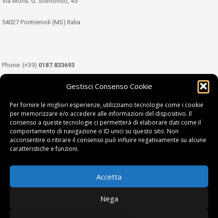
Via Mons. G. Sismondo, 45
54027 Pontremoli (MS) Italia
Phone: (+39)
0187.833693
Gestisci Consenso Cookie
Mobile: (+39)
349.3489333
Per fornire le migliori esperienze, utilizziamo tecnologie come i cookie
per memorizzare e/o accedere alle informazioni del dispositivo. Il
consenso a queste tecnologie ci permetterà di elaborare dati come il
Email:
info@tdl.it
comportamento di navigazione o ID unici su questo sito. Non
acconsentire o ritirare il consenso può influire negativamente su alcune
caratteristiche e funzioni.
Accetta
Terra di Lunigiana © di Filippi William - P.Iva 01374450458
Nega
Privacy Policy
|
Cookie Policy
| project by
fantanet srl
|