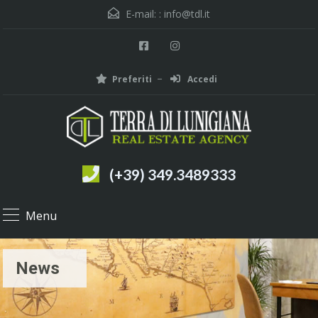
E-mail: :
info@tdl.it
Preferiti
Accedi
(+39) 349.3489333
Menu
News