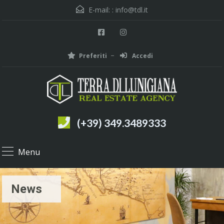
E-mail: :
info@tdl.it
Preferiti
Accedi
(+39) 349.3489333
Menu
News