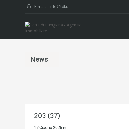
E-mail: :
info@tdl.it
News
203 (37)
17 Giugno 2026
in