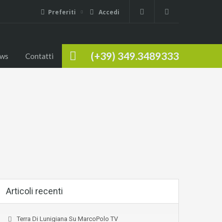
Preferiti
Accedi
(+39) 349.3489333
ws
Contatti
Articoli recenti
Terra Di Lunigiana Su MarcoPolo TV