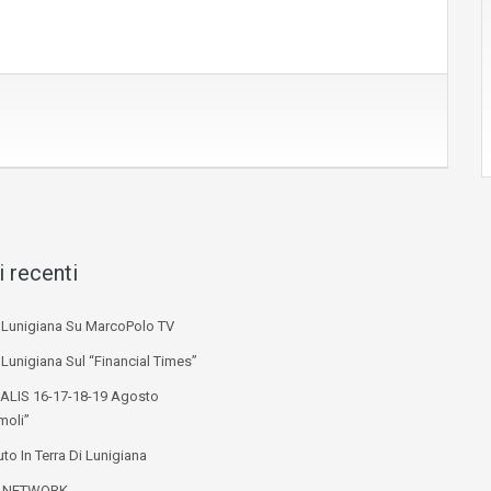
i recenti
i Lunigiana Su MarcoPolo TV
 Lunigiana Sul “Financial Times”
ALIS 16-17-18-19 Agosto
moli”
to In Terra Di Lunigiana
L NETWORK