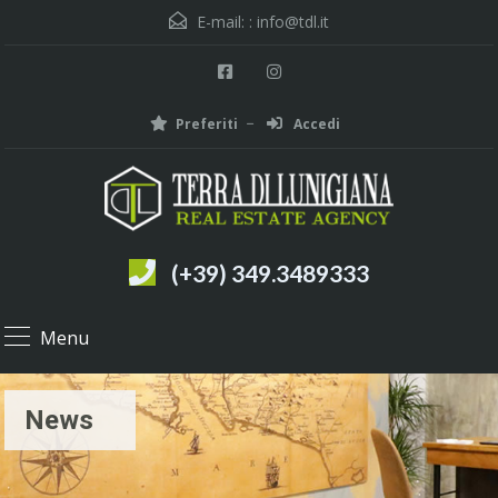
E-mail: :
info@tdl.it
Preferiti
Accedi
(+39) 349.3489333
Menu
News