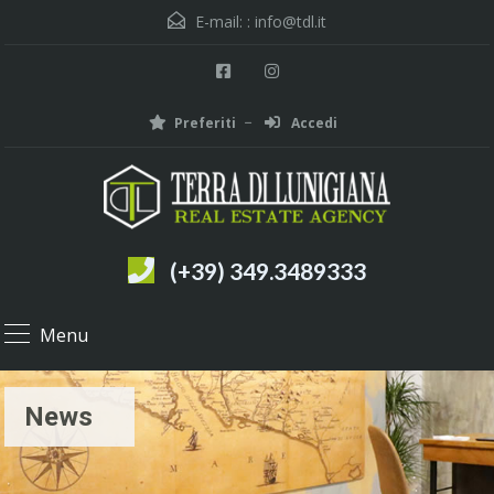
E-mail: :
info@tdl.it
Preferiti
Accedi
(+39) 349.3489333
Menu
News