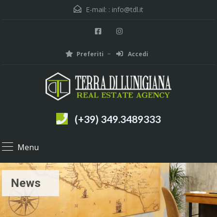
E-mail: :
info@tdl.it
Preferiti
Accedi
(+39) 349.3489333
Menu
News