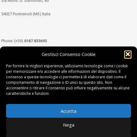
Via Mons. G. Sismondo, 45
54027 Pontremoli (MS) Italia
Phone: (+39)
0187.833693
Gestisci Consenso Cookie
Mobile: (+39)
349.3489333
Per fornire le migliori esperienze, utilizziamo tecnologie come i cookie
per memorizzare e/o accedere alle informazioni del dispositivo. Il
consenso a queste tecnologie ci permetterà di elaborare dati come il
Email:
info@tdl.it
comportamento di navigazione o ID unici su questo sito. Non
acconsentire o ritirare il consenso può influire negativamente su alcune
caratteristiche e funzioni.
Accetta
Terra di Lunigiana © di Filippi William - P.Iva 01374450458
Nega
Privacy Policy
|
Cookie Policy
| project by
fantanet srl
|