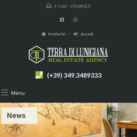
E-mail: :
info@tdl.it
Preferiti
Accedi
(+39) 349.3489333
Menu
News