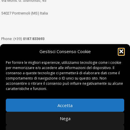
Via Mons. G. Sismondo, 45
54027 Pontremoli (MS) Italia
Phone: (+39)
0187.833693
Gestisci Consenso Cookie
Mobile: (+39)
349.3489333
Per fornire le migliori esperienze, utilizziamo tecnologie come i cookie
per memorizzare e/o accedere alle informazioni del dispositivo. Il
consenso a queste tecnologie ci permetterà di elaborare dati come il
Email:
info@tdl.it
comportamento di navigazione o ID unici su questo sito. Non
acconsentire o ritirare il consenso può influire negativamente su alcune
caratteristiche e funzioni.
Accetta
Terra di Lunigiana © di Filippi William - P.Iva 01374450458
Nega
Privacy Policy
|
Cookie Policy
| project by
fantanet srl
|