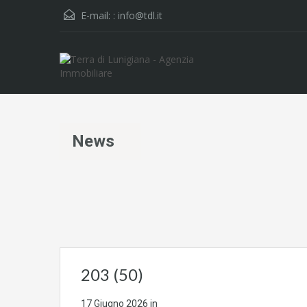
E-mail: :
info@tdl.it
News
203 (50)
17 Giugno 2026
in