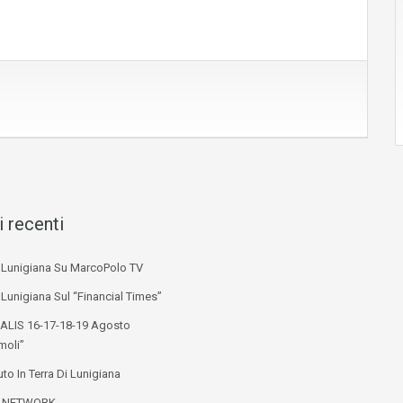
i recenti
i Lunigiana Su MarcoPolo TV
 Lunigiana Sul “Financial Times”
ALIS 16-17-18-19 Agosto
moli”
to In Terra Di Lunigiana
L NETWORK