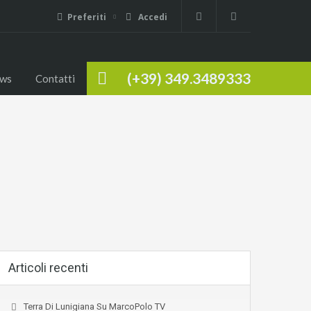
Preferiti
Accedi
(+39) 349.3489333
ws
Contatti
Articoli recenti
Terra Di Lunigiana Su MarcoPolo TV