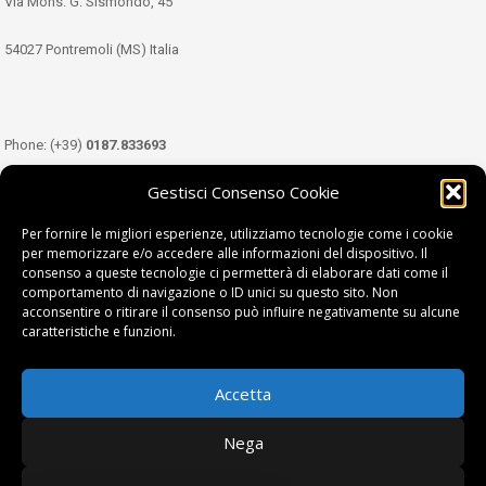
Via Mons. G. Sismondo, 45
54027 Pontremoli (MS) Italia
Phone: (+39)
0187.833693
Gestisci Consenso Cookie
Mobile: (+39)
349.3489333
Per fornire le migliori esperienze, utilizziamo tecnologie come i cookie
per memorizzare e/o accedere alle informazioni del dispositivo. Il
consenso a queste tecnologie ci permetterà di elaborare dati come il
Email:
info@tdl.it
comportamento di navigazione o ID unici su questo sito. Non
acconsentire o ritirare il consenso può influire negativamente su alcune
caratteristiche e funzioni.
Accetta
Terra di Lunigiana © di Filippi William - P.Iva 01374450458
Nega
Privacy Policy
|
Cookie Policy
| project by
fantanet srl
|