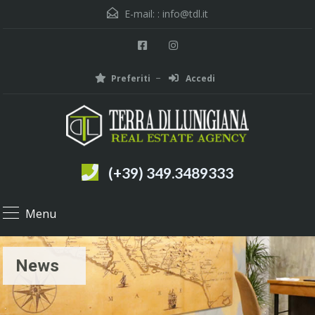
E-mail: :
info@tdl.it
Preferiti
Accedi
(+39) 349.3489333
Menu
News