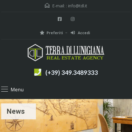
E-mail: :
info@tdl.it
Preferiti
Accedi
(+39) 349.3489333
Menu
News