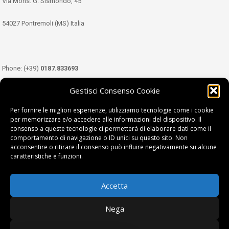
Via Mons. G. Sismondo, 45
54027 Pontremoli (MS) Italia
Phone: (+39)
0187.833693
Gestisci Consenso Cookie
Mobile: (+39)
349.3489333
Per fornire le migliori esperienze, utilizziamo tecnologie come i cookie
per memorizzare e/o accedere alle informazioni del dispositivo. Il
consenso a queste tecnologie ci permetterà di elaborare dati come il
Email:
info@tdl.it
comportamento di navigazione o ID unici su questo sito. Non
acconsentire o ritirare il consenso può influire negativamente su alcune
caratteristiche e funzioni.
Accetta
Terra di Lunigiana © di Filippi William - P.Iva 01374450458
Nega
Privacy Policy
|
Cookie Policy
| project by
fantanet srl
|