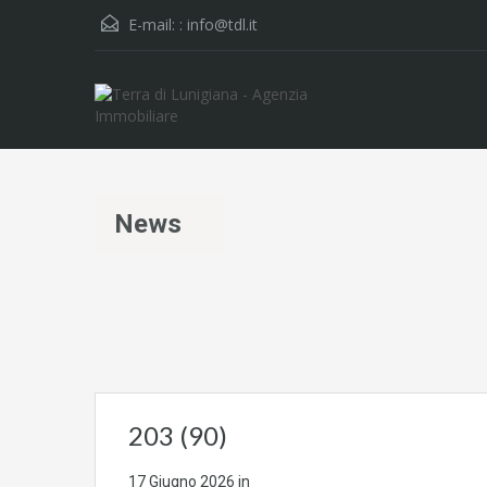
E-mail: :
info@tdl.it
News
203 (90)
17 Giugno 2026
in