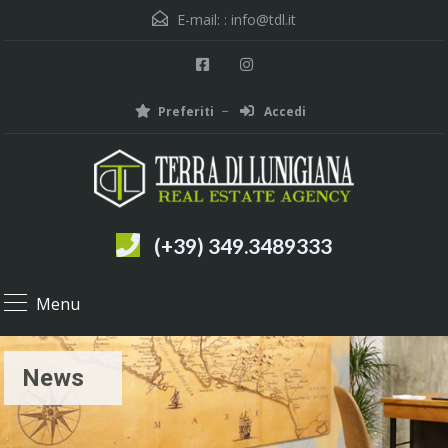
E-mail: :
info@tdl.it
Preferiti
Accedi
(+39) 349.3489333
Menu
News