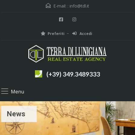
E-mail: :
info@tdl.it
Preferiti
Accedi
(+39) 349.3489333
Menu
News