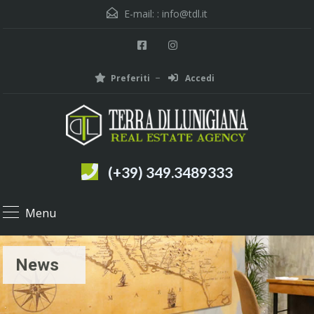
E-mail: :
info@tdl.it
Preferiti
Accedi
(+39) 349.3489333
Menu
News