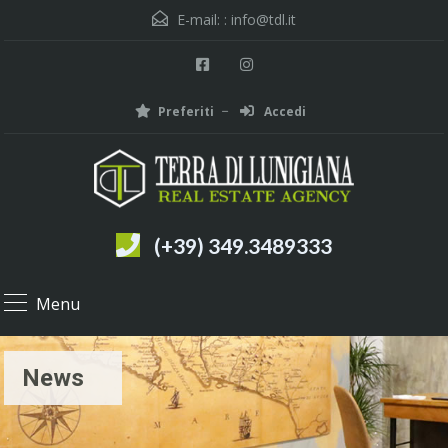
E-mail: :
info@tdl.it
Preferiti
Accedi
(+39) 349.3489333
Menu
News