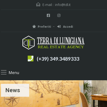
E-mail: :
info@tdl.it
Preferiti
Accedi
(+39) 349.3489333
Menu
News