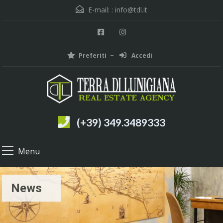
E-mail: :
info@tdl.it
Preferiti
Accedi
(+39) 349.3489333
Menu
News