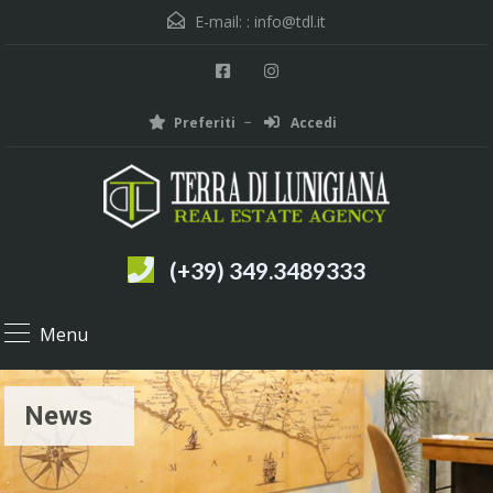
E-mail: :
info@tdl.it
Preferiti
Accedi
(+39) 349.3489333
Menu
News