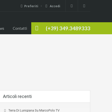
Preferiti
Accedi
(+39) 349.3489333
ws
Contatti
Articoli recenti
Terra Di Lunigiana Su MarcoPolo TV