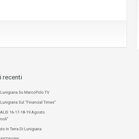
i recenti
i Lunigiana Su MarcoPolo TV
 Lunigiana Sul “Financial Times”
ALIS 16-17-18-19 Agosto
moli”
to In Terra Di Lunigiana
L NETWORK