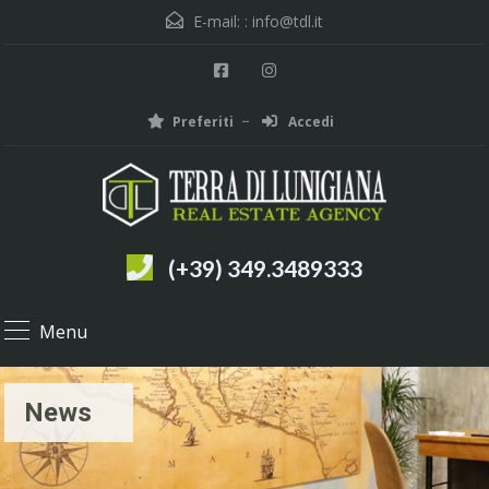
E-mail: :
info@tdl.it
Preferiti
Accedi
(+39) 349.3489333
Menu
News