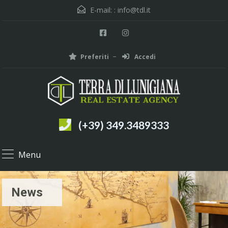
E-mail: :
info@tdl.it
Preferiti
Accedi
(+39) 349.3489333
Menu
News