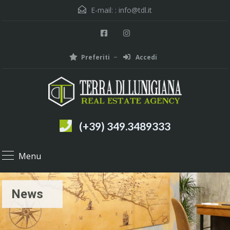
E-mail: :
info@tdl.it
Preferiti
Accedi
(+39) 349.3489333
Menu
News