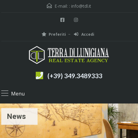
E-mail: :
info@tdl.it
Preferiti
Accedi
(+39) 349.3489333
Menu
News