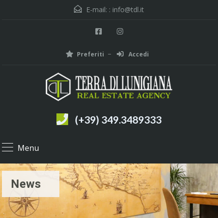
E-mail: :
info@tdl.it
Preferiti
Accedi
(+39) 349.3489333
Menu
News