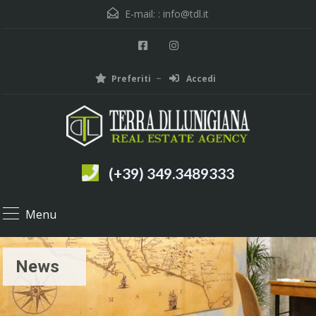
E-mail: :
info@tdl.it
Preferiti
Accedi
(+39) 349.3489333
Menu
News