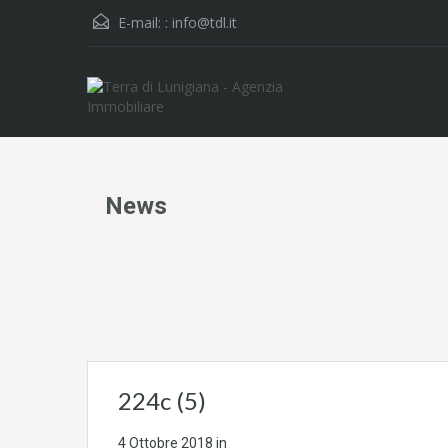
E-mail: :
info@tdl.it
News
224c (5)
4 Ottobre 2018
in