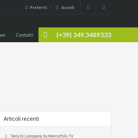
Preferiti
Accedi
(+39) 349.3489333
ws
Contatti
Articoli recenti
Terra Di Lunigiana Su MarcoPolo TV