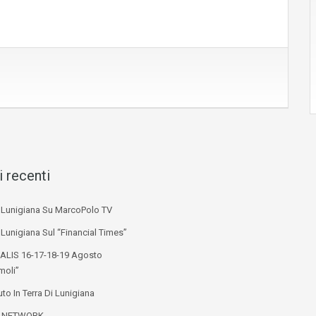
i recenti
i Lunigiana Su MarcoPolo TV
 Lunigiana Sul “Financial Times”
ALIS 16-17-18-19 Agosto
moli”
to In Terra Di Lunigiana
L NETWORK