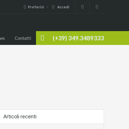
Preferiti
Accedi
(+39) 349.3489333
ws
Contatti
Articoli recenti