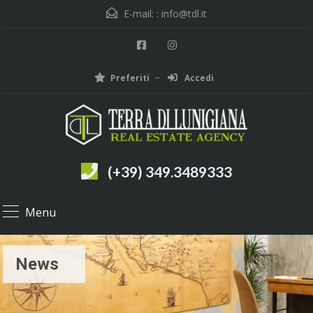
E-mail: :
info@tdl.it
Preferiti
Accedi
(+39) 349.3489333
Menu
News