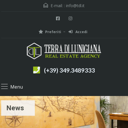
E-mail: :
info@tdl.it
Preferiti
Accedi
(+39) 349.3489333
Menu
News