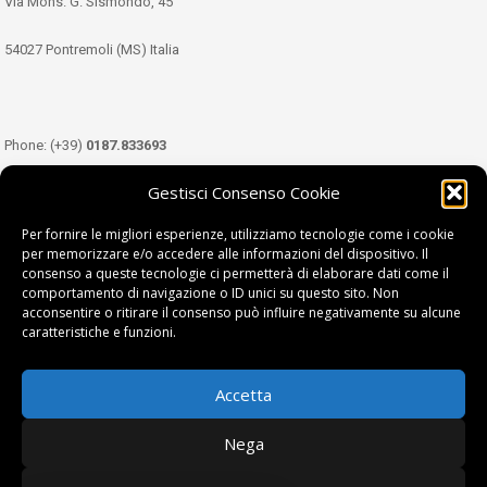
Via Mons. G. Sismondo, 45
54027 Pontremoli (MS) Italia
Phone: (+39)
0187.833693
Gestisci Consenso Cookie
Mobile: (+39)
349.3489333
Per fornire le migliori esperienze, utilizziamo tecnologie come i cookie
per memorizzare e/o accedere alle informazioni del dispositivo. Il
consenso a queste tecnologie ci permetterà di elaborare dati come il
Email:
info@tdl.it
comportamento di navigazione o ID unici su questo sito. Non
acconsentire o ritirare il consenso può influire negativamente su alcune
caratteristiche e funzioni.
Accetta
Terra di Lunigiana © di Filippi William - P.Iva 01374450458
Nega
Privacy Policy
|
Cookie Policy
| project by
fantanet srl
|