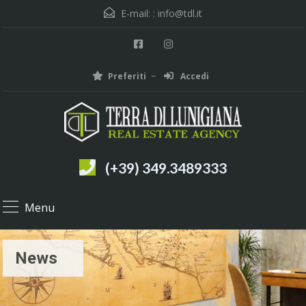
E-mail: :
info@tdl.it
Preferiti
Accedi
(+39) 349.3489333
Menu
News