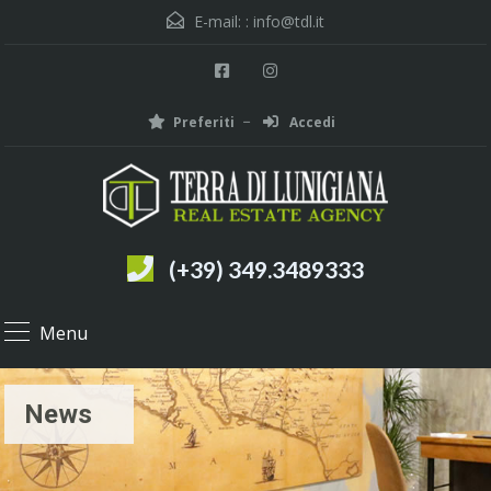
E-mail: :
info@tdl.it
Preferiti
Accedi
(+39) 349.3489333
Menu
News