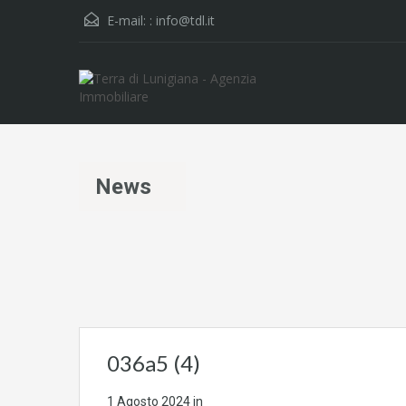
E-mail: :
info@tdl.it
News
036a5 (4)
1 Agosto 2024
in