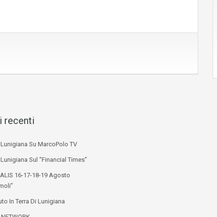
i recenti
i Lunigiana Su MarcoPolo TV
 Lunigiana Sul “Financial Times”
ALIS 16-17-18-19 Agosto
moli”
to In Terra Di Lunigiana
L NETWORK