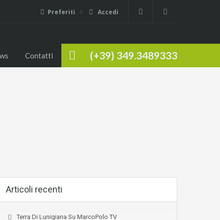
Preferiti
Accedi
(+39) 349.3489333
ws
Contatti
Articoli recenti
Terra Di Lunigiana Su MarcoPolo TV