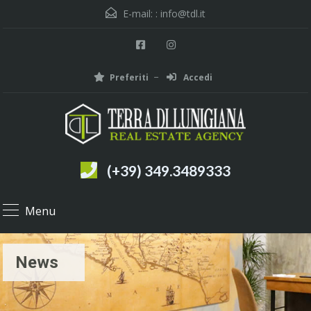
E-mail: :
info@tdl.it
Preferiti
Accedi
(+39) 349.3489333
Menu
News