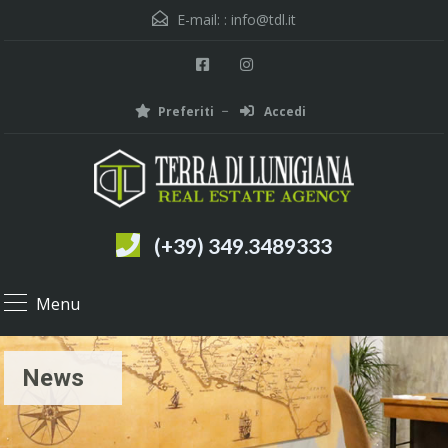
E-mail: :
info@tdl.it
Preferiti
Accedi
(+39) 349.3489333
Menu
News