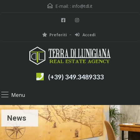
E-mail: :
info@tdl.it
Preferiti
Accedi
(+39) 349.3489333
Menu
News