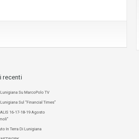
i recenti
i Lunigiana Su MarcoPolo TV
 Lunigiana Sul “Financial Times”
ALIS 16-17-18-19 Agosto
moli”
to In Terra Di Lunigiana
L NETWORK