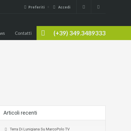
Preferiti
Accedi
(+39) 349.3489333
ws
Contatti
Articoli recenti
Terra Di Lunigiana Su MarcoPolo TV